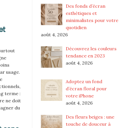
Des fonds d’écran
esthétiques et
minimalistes pour votre
quotidien
et
août 4, 2026
Découvrez les couleurs
surtout
tendance en 2023
gne
août 4, 2026
soins
par usage.
ue
Adoptez un fond
ctionnels,
d’écran floral pour
ng terme :
votre iPhone
dre ne doit
août 4, 2026
 gagner du
Des fleurs beiges : une
touche de douceur à