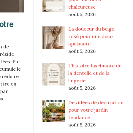
chaleureuse
août 5, 2026
otre
La douceur du beige
rosé pour une déco
apaisante
n de
août 5, 2026
 réside
ptées. Par
L’histoire fascinante de
ccumule le
la dentelle et de la
e réduire
lingerie
ettre en
août 5, 2026
 par
ns
Des idées de décoration
pour votre jardin
tendance
août 5, 2026