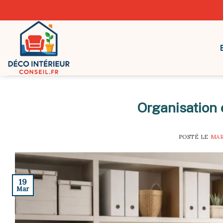
Skip
to
content
Organisation 
POSTÉ LE
MAR
19
Mar