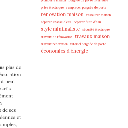
plomberie maison
poignée de porte intérieure
prise électrique
remplacer poignée de porte
renovation maison
restaurer maison
réparer chasse d’eau
réparer fuite d’eau
style minimaliste
sécurité électrique
travaux maison
travaux de rénovation
travaux rénovation
tutoriel poignée de porte
économies d'énergie
is plus de
décoration
nt peut
seils
cément
n
 de ses
péennes et
simples,