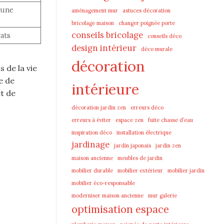
’une
aménagement mur
astuces décoration
bricolage maison
changer poignée porte
conseils bricolage
rats
conseils déco
design intérieur
déco murale
décoration
 de la vie
e de
intérieure
t de
décoration jardin zen
erreurs déco
erreurs à éviter
espace zen
fuite chasse d’eau
inspiration déco
installation électrique
jardinage
jardin japonais
jardin zen
maison ancienne
meubles de jardin
mobilier durable
mobilier extérieur
mobilier jardin
mobilier éco-responsable
moderniser maison ancienne
mur galerie
optimisation espace