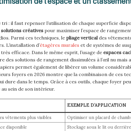
imisation de l’espace et un classemen
 : il faut repenser l’utilisation de chaque superficie dispo
e
solutions créatives
pour maximiser l’espace de rangement
dios. Parmi ces techniques, le
pliage vertical
des vêtements
. L’installation d’
étagères murales
et de systèmes de sus
 très efficace. Dans le même esprit, l’usage de
espaces cac
ffre des solutions de rangement dissimulées à l’œil nu mais 
papiers permet également de libérer un volume considérabl
lusieurs foyers en 2026 montre que la combinaison de ces te
ui dure dans le temps. Grâce à ces outils, chaque foyer peu
 au sein de son intérieur.
EXEMPLE D’APPLICATION
les vêtements plus visibles
Optimiser un placard de chamb
ace disponible
Stockage sous le lit ou derriè