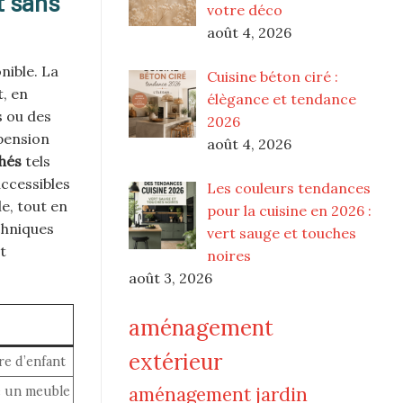
t sans
votre déco
août 4, 2026
nible. La
Cuisine béton ciré :
, en
élègance et tendance
 ou des
2026
pension
août 4, 2026
hés
tels
accessibles
Les couleurs tendances
e, tout en
pour la cuisine en 2026 :
chniques
vert sauge et touches
t
noires
août 3, 2026
aménagement
extérieur
re d’enfant
aménagement jardin
re un meuble