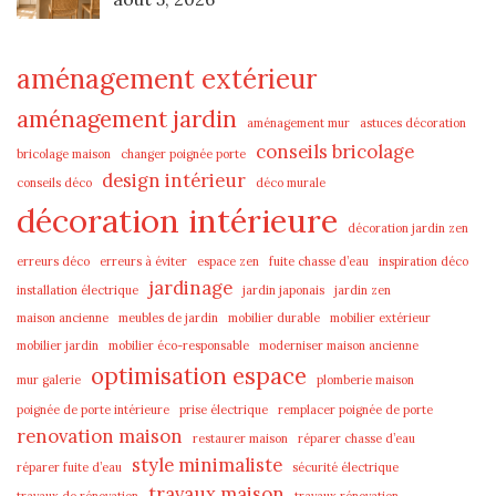
aménagement extérieur
aménagement jardin
aménagement mur
astuces décoration
conseils bricolage
bricolage maison
changer poignée porte
design intérieur
conseils déco
déco murale
décoration intérieure
décoration jardin zen
erreurs déco
erreurs à éviter
espace zen
fuite chasse d’eau
inspiration déco
jardinage
installation électrique
jardin japonais
jardin zen
maison ancienne
meubles de jardin
mobilier durable
mobilier extérieur
mobilier jardin
mobilier éco-responsable
moderniser maison ancienne
optimisation espace
mur galerie
plomberie maison
poignée de porte intérieure
prise électrique
remplacer poignée de porte
renovation maison
restaurer maison
réparer chasse d’eau
style minimaliste
réparer fuite d’eau
sécurité électrique
travaux maison
travaux de rénovation
travaux rénovation