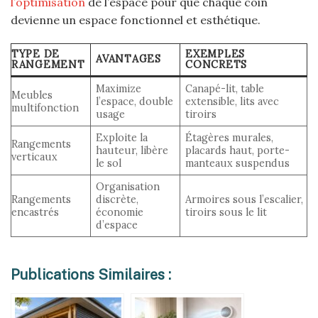
l’optimisation
de l’espace pour que chaque coin
devienne un espace fonctionnel et esthétique.
TYPE DE
EXEMPLES
AVANTAGES
RANGEMENT
CONCRETS
Maximize
Canapé-lit, table
Meubles
l’espace, double
extensible, lits avec
multifonction
usage
tiroirs
Exploite la
Étagères murales,
Rangements
hauteur, libère
placards haut, porte-
verticaux
le sol
manteaux suspendus
Organisation
Rangements
discrète,
Armoires sous l’escalier,
encastrés
économie
tiroirs sous le lit
d’espace
Publications Similaires :