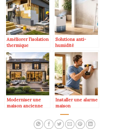
Améliorer l’isolation
Solutions anti-
thermique
humidité
Moderniser une
Installer une alarme
maison ancienne
maison