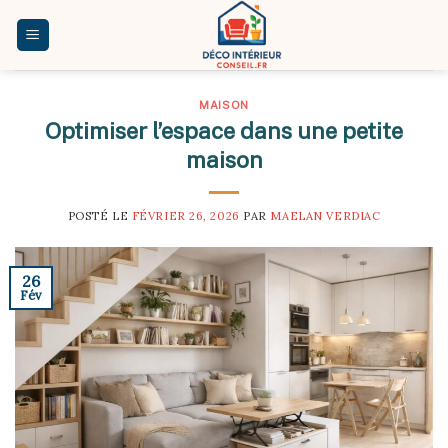
Skip
to
content
MAISON
Optimiser l’espace dans une petite
maison
POSTÉ LE
FÉVRIER 26, 2026
PAR
MAELAN VERDIAC
26
Fév