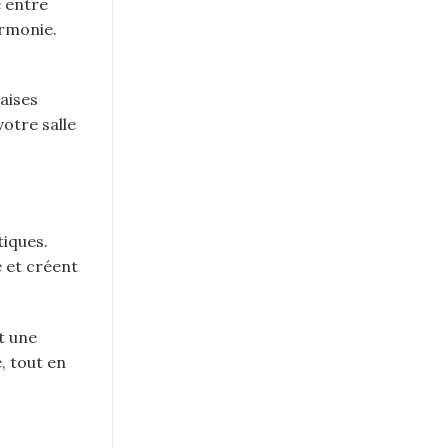
e entre
armonie.
haises
otre salle
tiques.
e et créent
t une
, tout en