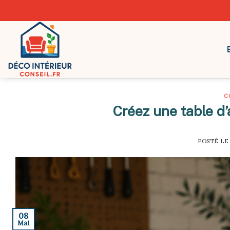
Skip
to
content
C
Créez une table d
POSTÉ L
08
Mai