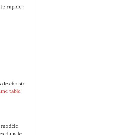
te rapide :
 de choisir
une table
e modèle
es dans le