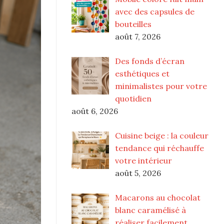
avec des capsules de
bouteilles
août 7, 2026
Des fonds d’écran
esthétiques et
minimalistes pour votre
quotidien
août 6, 2026
Cuisine beige : la couleur
tendance qui réchauffe
votre intérieur
août 5, 2026
Macarons au chocolat
blanc caramélisé à
réaliser facilement