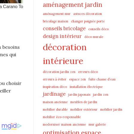
aménagement jardin
aménagement mur
astuces décoration
bricolage maison
changer poignée porte
conseils bricolage
conseils déco
design intérieur
déco murale
décoration
s besoins
rmes qui
intérieure
décoration jardin zen
erreurs déco
erreurs à éviter
espace zen
fuite chasse d’eau
ou choisir
inspiration déco
installation électrique
iller
jardinage
jardin japonais
jardin zen
maison ancienne
meubles de jardin
mobilier durable
mobilier extérieur
mobilier jardin
mobilier éco-responsable
moderniser maison ancienne
mur galerie
optimisation espace