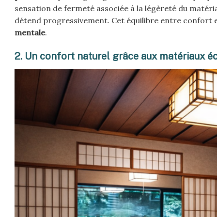
sensation de fermeté associée à la légèreté du matéri
détend progressivement. Cet équilibre entre confort 
mentale
.
2. Un confort naturel grâce aux matériaux é