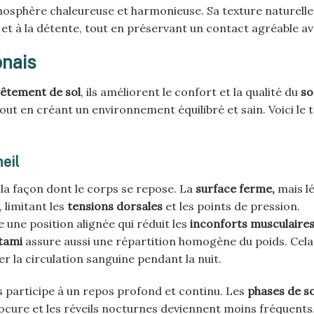
osphère chaleureuse et harmonieuse. Sa texture naturelle
 à la détente, tout en préservant un contact agréable ave
onais
êtement de sol
, ils améliorent le confort et la qualité du
so
out en créant un environnement équilibré et sain. Voici le 
eil
a façon dont le corps se repose. La
surface ferme,
mais l
, limitant les
tensions dorsales
et les points de pression.
une position alignée qui réduit les
inconforts musculaire
tami
assure aussi une répartition homogène du poids. Cela
rer la circulation sanguine pendant la nuit.
s participe à un repos profond et continu. Les
phases de s
rocure et les réveils nocturnes deviennent moins fréquents