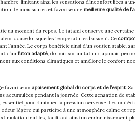
hambre, limitant ainsi les sensations d’inconfort liées à u
rition de moisissures et favorise une
meilleure qualité de l’a
ntie au moment du repos. Le tatami conserve une certaine
haleur douce lorsque les températures baissent. Ce
compo
t l’année. Le corps bénéficie ainsi d’un soutien stable, sa
ent d’un
futon adapté
, dormir sur un tatami japonais perm
lement aux conditions climatiques et améliore le confort no
e favorise un
apaisement global du corps et de l’esprit
. Sa
sions accumulées pendant la journée. Cette sensation de stab
, essentiel pour diminuer la pression nerveuse. Les matéri
ne odeur légère qui participe à une atmosphère calme et re
stimulation inutiles, facilitant ainsi un endormissement pl