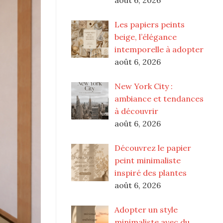
Les papiers peints
beige, l’élégance
intemporelle à adopter
août 6, 2026
New York City :
ambiance et tendances
à découvrir
août 6, 2026
Découvrez le papier
peint minimaliste
inspiré des plantes
août 6, 2026
Adopter un style
minimaliste avec du