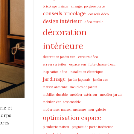
bricolage maison
changer poignée porte
conseils bricolage
conseils déco
design intérieur
déco murale
décoration
intérieure
décoration jardin zen
erreurs déco
erreurs à éviter
espace zen
fuite chasse d’eau
inspiration déco
installation électrique
jardinage
jardin japonais
jardin zen
maison ancienne
meubles de jardin
mobilier durable
mobilier extérieur
mobilier jardin
mobilier éco-responsable
riz et
moderniser maison ancienne
mur galerie
corps.
optimisation espace
ibres
plomberie maison
poignée de porte intérieure