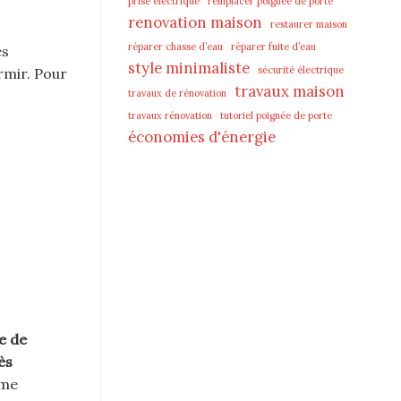
prise électrique
remplacer poignée de porte
renovation maison
restaurer maison
réparer chasse d’eau
réparer fuite d’eau
es
style minimaliste
sécurité électrique
rmir. Pour
travaux maison
travaux de rénovation
travaux rénovation
tutoriel poignée de porte
économies d'énergie
le de
ès
sme