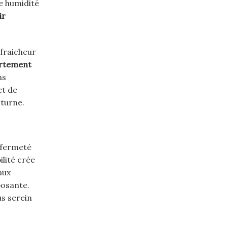
ne humidité
ir
 fraicheur
rtement
ns
et de
cturne.
 fermeté
ilité crée
aux
posante.
us serein