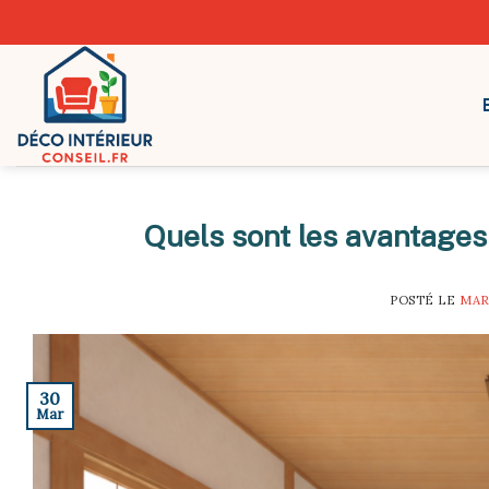
Skip
to
content
Quels sont les avantages 
POSTÉ LE
MAR
30
Mar