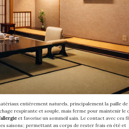
tériaux entièrement naturels, principalement la paille de 
uchage respirante et souple, mais ferme pour maintenir le 
allergie
et favorise un sommeil sain. Le contact avec ces f
s saisons ; permettant au corps de rester frais en été et