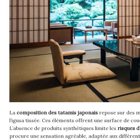
La
composition des tatamis japonais
repose sur des ma
l’igusa tissée. Ces éléments offrent une surface de co
L’absence de produits synthétiques limite les
risques d’
procure une sensation agréable, adaptée aux différente