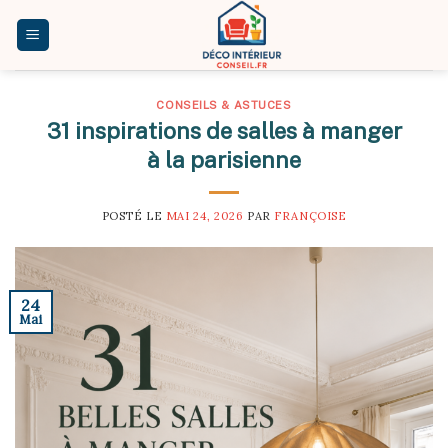
Skip
to
content
CONSEILS & ASTUCES
31 inspirations de salles à manger
à la parisienne
POSTÉ LE
MAI 24, 2026
PAR
FRANÇOISE
24
Mai