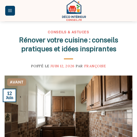
Skip
to
content
CONSEILS & ASTUCES
Rénover votre cuisine : conseils
pratiques et idées inspirantes
POSTÉ LE
JUIN 12, 2026
PAR
FRANÇOISE
12
Juin