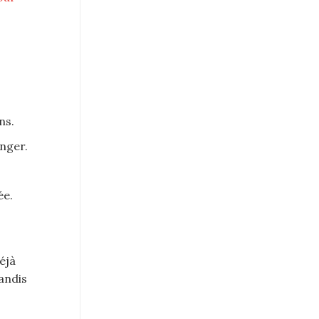
ns.
anger.
ée.
éjà
andis