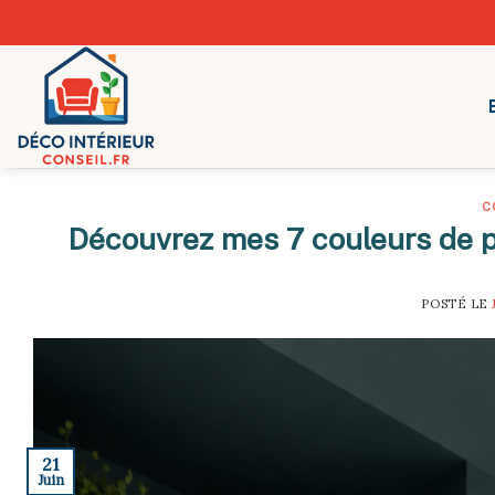
Skip
to
content
C
Découvrez mes 7 couleurs de pe
POSTÉ LE
21
Juin