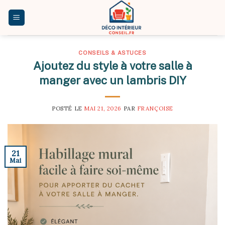
Skip
to
content
CONSEILS & ASTUCES
Ajoutez du style à votre salle à
manger avec un lambris DIY
POSTÉ LE
MAI 21, 2026
PAR
FRANÇOISE
21
Mai