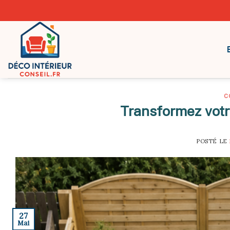
Skip
to
content
C
Transformez votr
POSTÉ LE
27
Mai