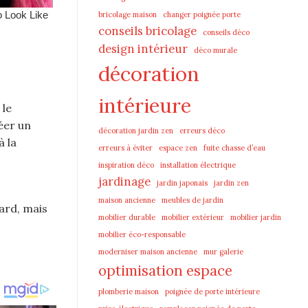
bricolage maison
changer poignée porte
conseils bricolage
conseils déco
design intérieur
déco murale
décoration
intérieure
 le
éer un
décoration jardin zen
erreurs déco
à la
erreurs à éviter
espace zen
fuite chasse d’eau
inspiration déco
installation électrique
jardinage
jardin japonais
jardin zen
maison ancienne
meubles de jardin
ard, mais
mobilier durable
mobilier extérieur
mobilier jardin
mobilier éco-responsable
moderniser maison ancienne
mur galerie
optimisation espace
plomberie maison
poignée de porte intérieure