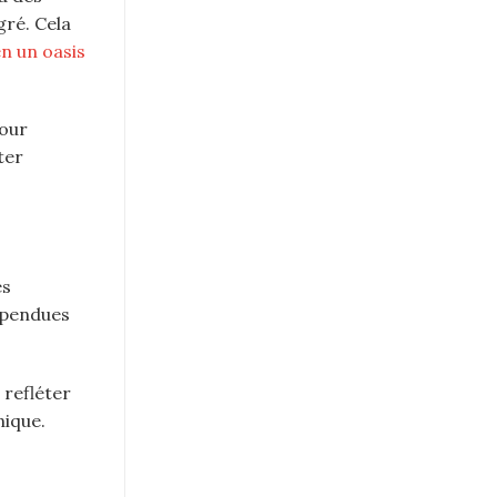
ré. Cela
n un oasis
pour
ter
es
spendues
 refléter
nique.