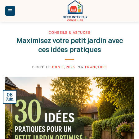
Skip
to
content
CONSEILS & ASTUCES
Maximisez votre petit jardin avec
ces idées pratiques
POSTÉ LE
JUIN 8, 2026
PAR
FRANÇOISE
08
Juin