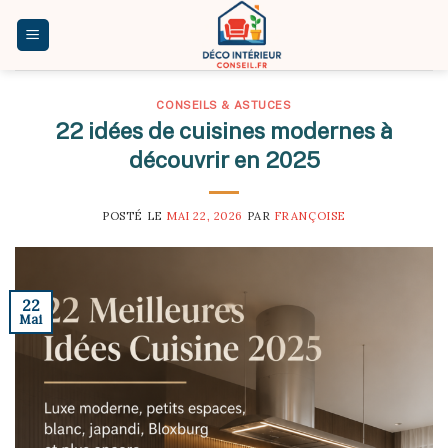
Skip
to
content
CONSEILS & ASTUCES
22 idées de cuisines modernes à
découvrir en 2025
POSTÉ LE
MAI 22, 2026
PAR
FRANÇOISE
22
Mai