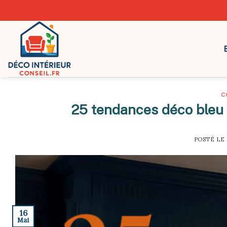
Skip
to
content
C
25 tendances déco bleu 
POSTÉ LE
16
Mai