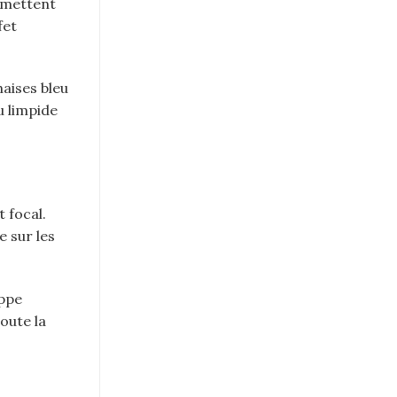
 mettent
fet
haises bleu
u limpide
 focal.
e sur les
appe
oute la