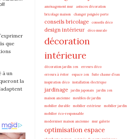
aménagement mur
astuces décoration
bricolage maison
changer poignée porte
conseils bricolage
conseils déco
design intérieur
déco murale
d’exprimer
décoration
is que
tions
intérieure
décoration jardin zen
erreurs déco
é à un
erreurs à éviter
espace zen
fuite chasse d’eau
oqueront la
inspiration déco
installation électrique
s’adaptent
jardinage
jardin japonais
jardin zen
maison ancienne
meubles de jardin
mobilier durable
mobilier extérieur
mobilier jardin
mobilier éco-responsable
moderniser maison ancienne
mur galerie
optimisation espace