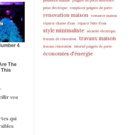
plomberie maison
poignée de porte intérieure
prise électrique
remplacer poignée de porte
renovation maison
restaurer maison
réparer chasse d’eau
réparer fuite d’eau
style minimaliste
sécurité électrique
travaux maison
travaux de rénovation
travaux rénovation
tutoriel poignée de porte
économies d'énergie
r
llir vos
tes qui
sibles