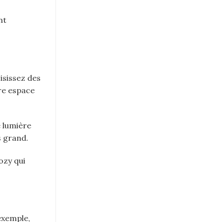
nt
isissez des
re espace
e lumière
s grand.
ozy qui
exemple,