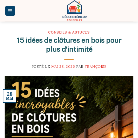
Skip
to
content
CONSEILS & ASTUCES
15 idées de clôtures en bois pour
plus d’intimité
POSTÉ LE
MAI 28, 2026
PAR
FRANÇOISE
28
Mai