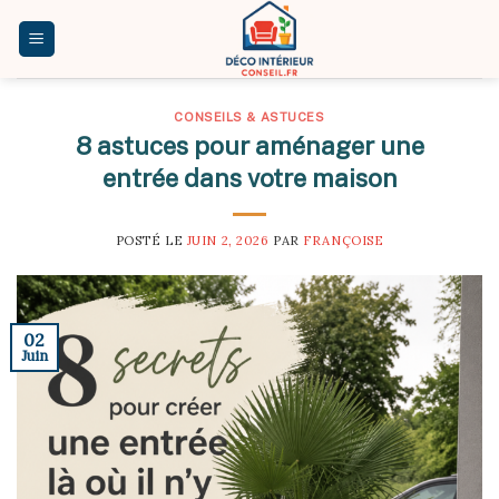
Skip
to
content
CONSEILS & ASTUCES
8 astuces pour aménager une
entrée dans votre maison
POSTÉ LE
JUIN 2, 2026
PAR
FRANÇOISE
02
Juin