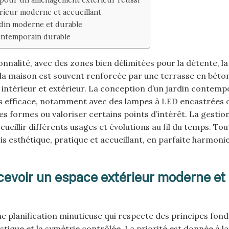
ieur moderne et accueillant
rdin moderne et durable
ontemporain durable
nalité, avec des zones bien délimitées pour la détente, la
ec la maison est souvent renforcée par une terrasse en béto
e intérieur et extérieur. La conception d’un jardin contemp
is efficace, notamment avec des lampes à LED encastrées 
es formes ou valoriser certains points d’intérêt. La gestio
ueillir différents usages et évolutions au fil du temps. Tou
is esthétique, pratique et accueillant, en parfaite harmonie
evoir un espace extérieur moderne et
 planification minutieuse qui respecte des principes fon
tique et la symétrie contrôlée. La priorité est donnée à la