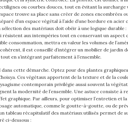
ectilignes ou courbes douces, tout en évitant la surcharge v
ue espace trouve sa place sans créer de zones encombrées o
séparé d’un espace végétal à l’aide d’une bordure en acier 
 sélection des matériaux doit obéir à une logique durable :
ui résistent aux intempéries tout en conservant un aspect c
 faible consommation, mettra en valeur les volumes de l’a
hérent, il est conseillé d’intégrer un mobilier de jardin d
e tout en s’intégrant parfaitement à l’ensemble.
el dans cette démarche. Optez pour des plantes graphique
Choisya. Ces végétaux apportent de la texture et de la coul
aysagisme contemporain privilégie aussi souvent la végétat
lignent la modernité de l’ensemble. Une astuce consiste à 
fet graphique. Par ailleurs, pour optimiser l’entretien et la
arrosage automatique, comme le goutte-à-goutte, ou de pré
’un tableau récapitulatif des matériaux utilisés permet de s
ré ci-dessous :