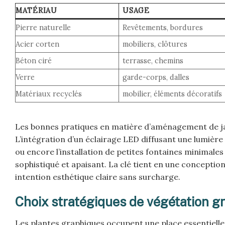
MATÉRIAU
USAGE
Pierre naturelle
Revêtements, bordures
Acier corten
mobiliers, clôtures
Béton ciré
terrasse, chemins
Verre
garde-corps, dalles
Matériaux recyclés
mobilier, éléments décoratifs
Les bonnes pratiques en matière d’aménagement de jar
L’intégration d’un éclairage LED diffusant une lumièr
ou encore l’installation de petites fontaines minimale
sophistiqué et apaisant. La clé tient en une conceptio
intention esthétique claire sans surcharge.
Choix stratégiques de végétation g
Les plantes graphiques occupent une place essentielle