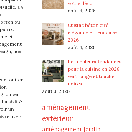
votre déco
isuelle. La
août 4, 2026
u
corten ou
Cuisine béton ciré :
 pierre
élègance et tendance
hic et
2026
ménagement
août 4, 2026
esign, aux
Les couleurs tendances
pour la cuisine en 2026 :
s
vert sauge et touches
eur tout en
noires
ion
août 3, 2026
regrouper
 durabilité
aménagement
voir un
uivre avec
extérieur
aménagement jardin