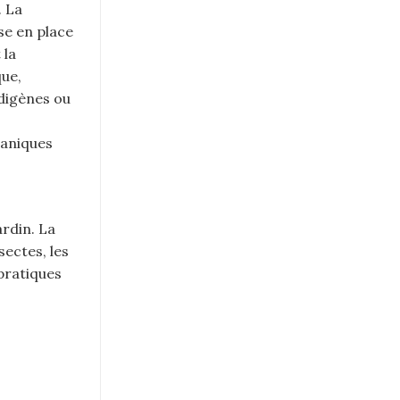
. La
se en place
 la
que,
ndigènes ou
ganiques
ardin. La
sectes, les
pratiques