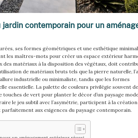
du jardin contemporain pour un aména
urées, ses formes géométriques et une esthétique minimali
 sont les maîtres-mots pour créer un espace extérieur harm
x des matériaux à la disposition des végétaux, doit contrib
lisation de matériaux bruts tels que la pierre naturelle, l’
llure industrielle ou minimaliste, tandis que les formes
e essentielle. La palette de couleurs privilégie souvent d
 de touches de vert pour planter le décor d’un paysage mod
ire le jeu subtil avec l’asymétrie, participent à la création
dant parfaitement aux exigences du paysage contemporain.
n pour un aménagement extérieur réussi