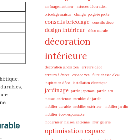
aménagement mur
astuces décoration
bricolage maison
changer poignée porte
conseils bricolage
conseils déco
design intérieur
déco murale
décoration
intérieure
décoration jardin zen
erreurs déco
erreurs à éviter
espace zen
fuite chasse d’eau
hétique.
inspiration déco
installation électrique
 durables,
jardinage
jardin japonais
jardin zen
pace
maison ancienne
meubles de jardin
une
mobilier durable
mobilier extérieur
mobilier jardin
mobilier éco-responsable
moderniser maison ancienne
mur galerie
urable
optimisation espace
e