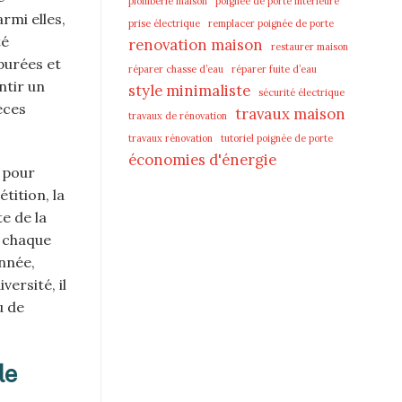
plomberie maison
poignée de porte intérieure
rmi elles,
prise électrique
remplacer poignée de porte
té
renovation maison
restaurer maison
purées et
réparer chasse d’eau
réparer fuite d’eau
ntir un
style minimaliste
sécurité électrique
èces
travaux maison
travaux de rénovation
travaux rénovation
tutoriel poignée de porte
économies d'énergie
 pour
tition, la
e de la
r chaque
année,
ersité, il
u de
le