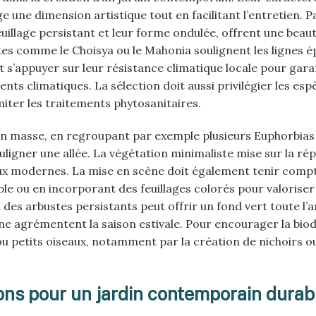
 une dimension artistique tout en facilitant l’entretien. Pa
uillage persistant et leur forme ondulée, offrent une beau
es comme le Choisya ou le Mahonia soulignent les lignes é
t s’appuyer sur leur résistance climatique locale pour gara
 climatiques. La sélection doit aussi privilégier les esp
miter les traitements phytosanitaires.
 en masse, en regroupant par exemple plusieurs Euphorbias
ligner une allée. La végétation minimaliste mise sur la répé
aux modernes. La mise en scène doit également tenir compt
able ou en incorporant des feuillages colorés pour valorise
des arbustes persistants peut offrir un fond vert toute l’
e agrémentent la saison estivale. Pour encourager la biodiv
 ou petits oiseaux, notamment par la création de nichoirs o
ons pour un jardin contemporain durab