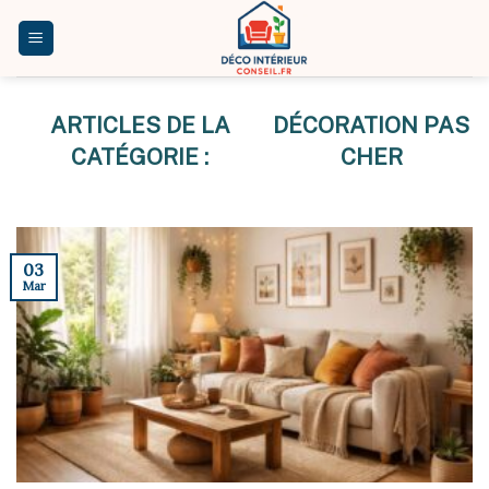
Skip
to
content
DÉCORATION PAS
CHER
03
Mar