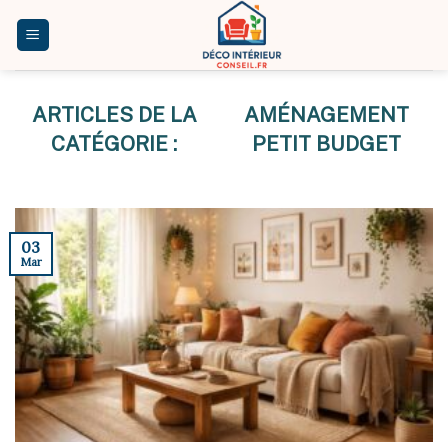
Skip
to
content
AMÉNAGEMENT
PETIT BUDGET
03
Mar